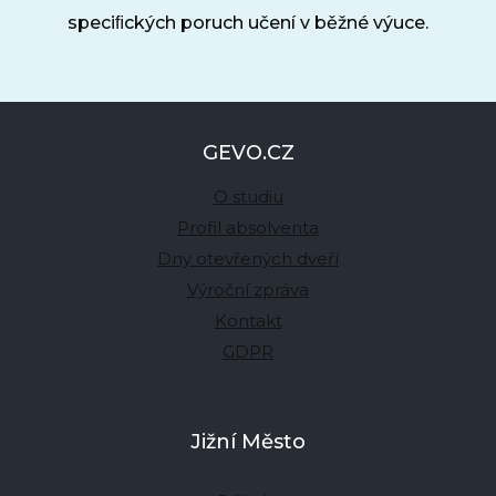
speciﬁckých poruch učení v běžné výuce.
GEVO.CZ
O studiu
Profil absolventa
Dny otevřených dveří
Výroční zpráva
Kontakt
GDPR
Jižní Město