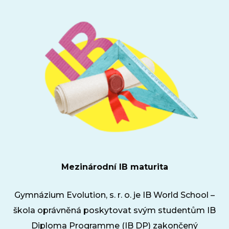
GEVO
O 
No
Pr
Pr
rodi
GE
Ko
Mezinárodní IB maturita
GEVO
Gymnázium Evolution, s. r. o. je IB World School –
O 
škola oprávněná poskytovat svým studentům IB
No
Diploma Programme (IB DP) zakončený