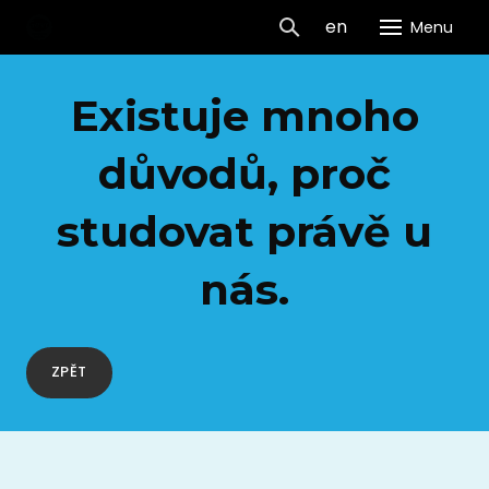
cs
en
Menu
GEVO
Existuje mnoho
H
důvodů,
proč
O 
Dn
studovat právě u
dveř
nás.
Pr
Vý
Pr
ZPĚT
Ko
Da