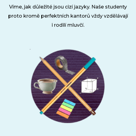
Ho
Víme, jak důležité jsou cizí jazyky. Naše studenty
proto kromě perfektních kantorů vždy vzdělávají
Př
pro
i rodilí mluvčí.
Ko