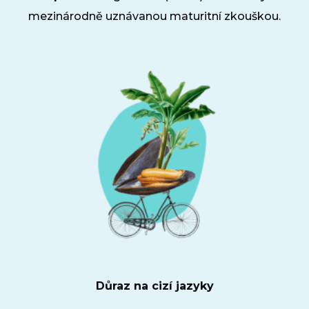
Pr
mezinárodně uznávanou maturitní zkouškou.
Pr
rodi
GE
Ko
IB D
O 
Pro
No
Př
Po
Důraz na cizí jazyky
pře