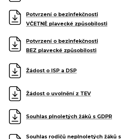
GEVO
Potvrzení o bezinfekčnosti
O 
VČETNĚ plavecké způsobilosti
No
Potvrzení o bezinfekčnosti
Pr
BEZ plavecké způsobilosti
Pr
rodi
Žádost o ISP a DSP
GE
Ko
Žádost o uvolnění z TEV
GEVO
Souhlas plnoletých žáků s GDPR
O 
No
Souhlas rodičů neplnoletých žáků s