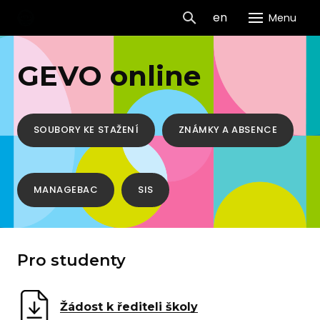
cs
en
Menu
GEVO
GEVO online
H
O 
SOUBORY KE STAŽENÍ
ZNÁMKY A ABSENCE
Dn
dveř
Pr
MANAGEBAC
SIS
Vý
Pr
Pro studenty
Ko
Da
Žádost k řediteli školy