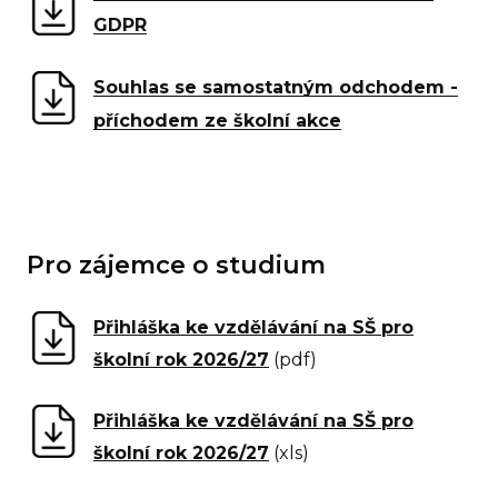
Pr
GDPR
Pr
Souhlas se samostatným odchodem -
rodi
příchodem ze školní akce
GE
Ko
IB D
Pro zájemce o studium
O 
Pro
Přihláška ke vzdělávání na SŠ pro
No
školní rok 2026/27
(pdf)
Př
Přihláška ke vzdělávání na SŠ pro
Po
školní rok 2026/27
(xls)
pře