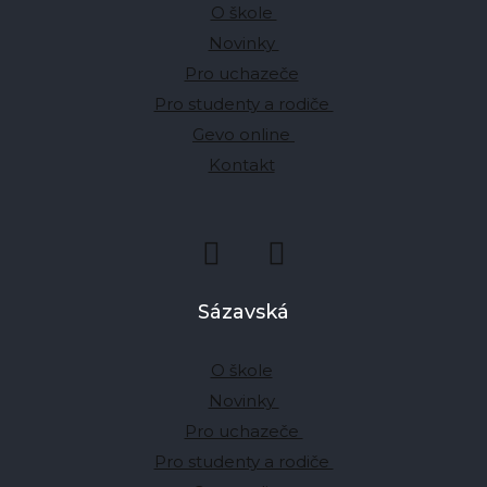
O škole
Novinky
Pro uchazeče
Pro studenty a rodiče
Gevo online
Kontakt
Sázavská
O škole
Novinky
Pro uchazeče
Pro studenty a rodiče