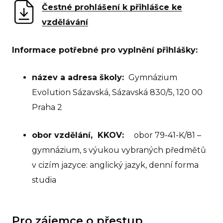
Čestné prohlášení k přihlášce ke
Ho
vzdělávání
Př
pro
Informace potřebné pro vyplnění přihlášky:
Ko
název a adresa školy:
Gymnázium
Evolution Sázavská, Sázavská 830/5, 120 00
Praha 2
obor vzdělání, KKOV:
obor 79-41-K/81 –
gymnázium, s výukou vybraných předmětů
v cizím jazyce: anglický jazyk, denní forma
studia
Pro zájemce o přestup