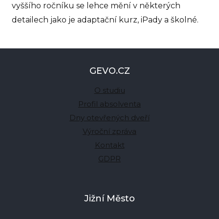
vyššího ročníku se lehce mění v některých
detailech jako je adaptační kurz, iPady a školné.
GEVO.CZ
O studiu
Profil absolventa
Dny otevřených dveří
Výroční zpráva
Kontakt
GDPR
Jižní Město