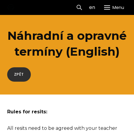
cs
en
Menu
GEVO
Náhradní a opravné
H
O 
termíny (English)
Dn
dveř
ZPĚT
Pr
Vý
Pr
Rules for resits:
Ko
Da
All resits need to be agreed with your teacher