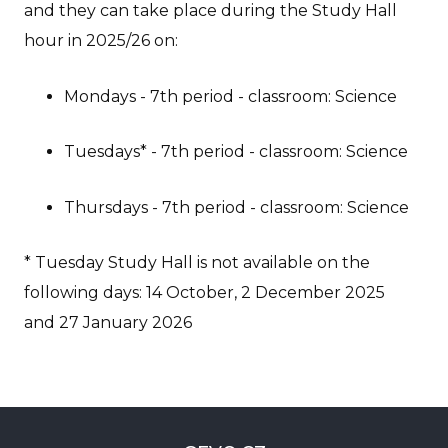
and they can take place during the Study Hall
GEVO
hour in 2025/26 on:
O 
Mondays - 7th period - classroom: Science
No
Pr
Tuesdays* - 7th period - classroom: Science
Pr
Thursdays - 7th period - classroom: Science
rodi
GE
* Tuesday Study Hall is not available on the
Ko
following days: 14 October, 2 December 2025
and 27 January 2026
GEVO
O 
No