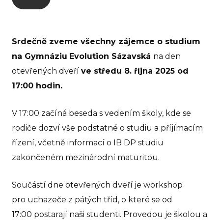
GEVO
O 
Srdečně zveme všechny zájemce o studium
No
na Gymnáziu
Evolution Sázavská
na den
Pr
otevřených dveří
ve středu 8. října 2025 od
17:00 hodin.
Pr
rodi
V 17:00 začíná beseda s vedením školy, kde se
GE
rodiče dozví vše podstatné o studiu a příjímacím
Ko
řízení, včetně informací o IB DP studiu
zakončeném mezinárodní maturitou.
GEVO
Součástí dne otevřených dveří je workshop
O 
pro uchazeče z pátých tříd, o které se od
No
17:00 postarají naši studenti. Provedou je školou a