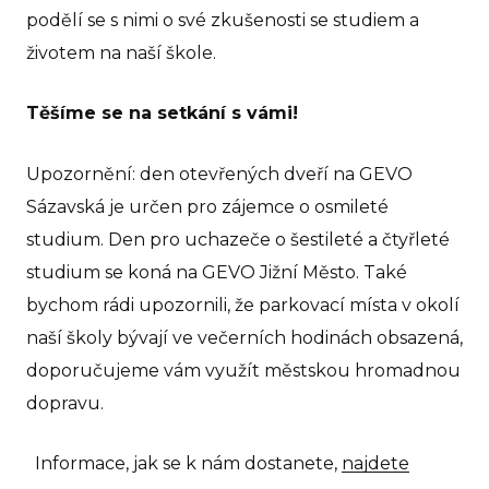
Pr
podělí se s nimi o své zkušenosti se studiem a
životem na naší škole.
Pr
rodi
Těšíme se na setkání s vámi!
GE
Upozornění: den otevřených dveří na GEVO
Ko
Sázavská je určen pro zájemce o osmileté
IB D
studium. Den pro uchazeče o šestileté a čtyřleté
studium se koná na GEVO Jižní Město. Také
O 
bychom rádi upozornili, že parkovací místa v okolí
Pro
naší školy bývají ve večerních hodinách obsazená,
No
doporučujeme vám využít městskou hromadnou
Př
dopravu.
Po
pře
Informace, jak se k nám dostanete,
najdete