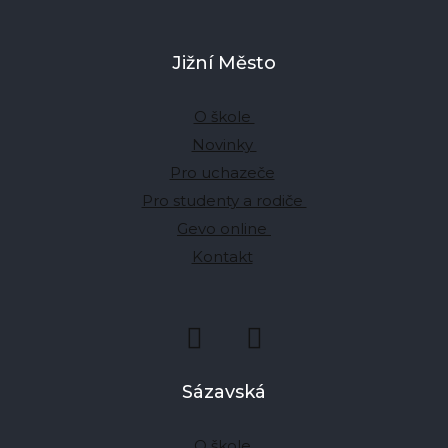
Jižní Město
O škole
Novinky
Pro uchazeče
Pro studenty a rodiče
Gevo online
Kontakt
Sázavská
O škole