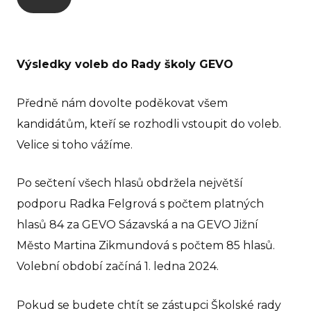
GEVO
O 
Výsledky voleb do Rady školy GEVO
No
Pr
Předně nám dovolte poděkovat všem
kandidátům, kteří se rozhodli vstoupit do voleb.
Pr
rodi
Velice si toho vážíme.
GE
Po sečtení všech hlasů obdržela největší
Ko
podporu Radka Felgrová s počtem platných
hlasů 84 za GEVO Sázavská a na GEVO Jižní
GEVO
Město Martina Zikmundová s počtem 85 hlasů.
O 
Volební období začíná 1. ledna 2024.
No
Pokud se budete chtít se zástupci Školské rady