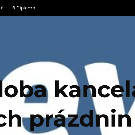
ká
IB Diploma
doba kancel
ích prázdnin