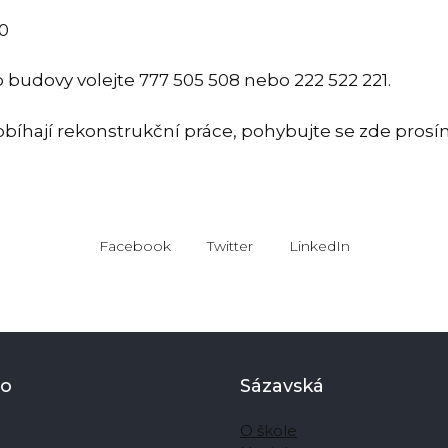
00
do budovy volejte 777 505 508 nebo 222 522 221.
bíhají rekonstrukční práce, pohybujte se zde pros
Facebook
Twitter
LinkedIn
to
Sázavská
O škole