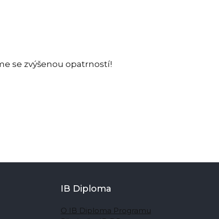
íme se zvýšenou opatrností!
IB Diploma
O IB Diploma Programu