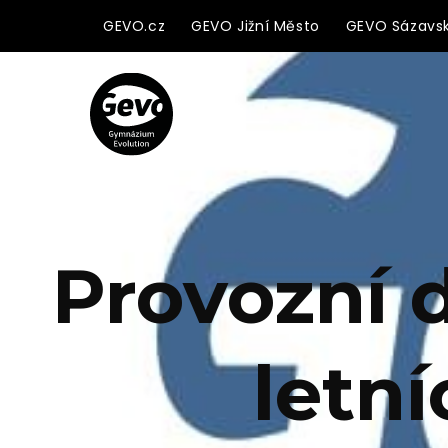
GEVO.cz
GEVO Jižní Město
GEVO Sázavs
Provozní 
letn