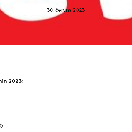
30. června 2023
nin 2023:
00