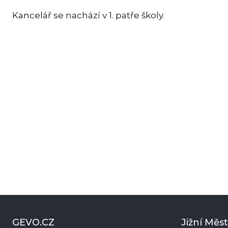
Kancelář se nachází v 1. patře školy.
GEVO.CZ
Jižní Měs