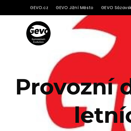
GEVO.cz
GEVO Jižní Město
GEVO Sázavs
Provozní 
letn