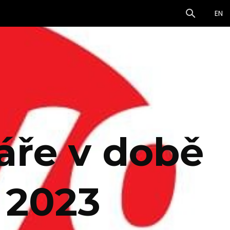
CS
EN
áře v době
 2023