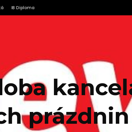
ká
IB Diploma
doba kancel
ích prázdnin