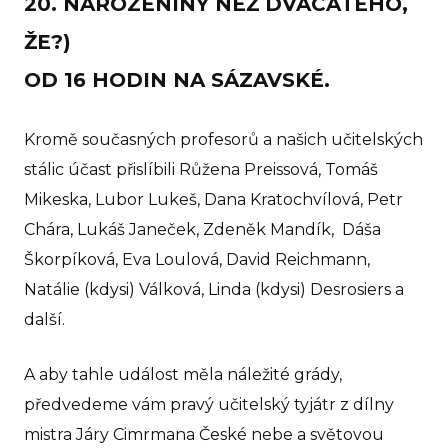
20. NAROZENINY NEŽ DVACÁTÉHO,
Pr
ŽE?)
Pr
OD 16 HODIN NA SÁZAVSKÉ.
rodi
GE
Kromě současných profesorů a našich učitelských
Ko
stálic účast přislíbili Růžena Preissová, Tomáš
Mikeska, Lubor Lukeš, Dana Kratochvílová, Petr
IB D
Chára, Lukáš Janeček, Zdeněk Mandík, Dáša
O 
Škorpíková, Eva Loulová, David Reichmann,
Pro
Natálie (kdysi) Válková, Linda (kdysi) Desrosiers a
další.
No
Př
A aby tahle událost měla náležité grády,
Po
předvedeme vám pravý učitelský tyjátr z dílny
pře
mistra Járy Cimrmana České nebe a světovou