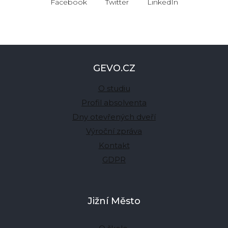
Facebook
Twitter
LinkedIn
GEVO.CZ
O studiu
Profil absolventa
Dny otevřených dveří
Výroční zpráva
Kontakt
GDPR
Jižní Město