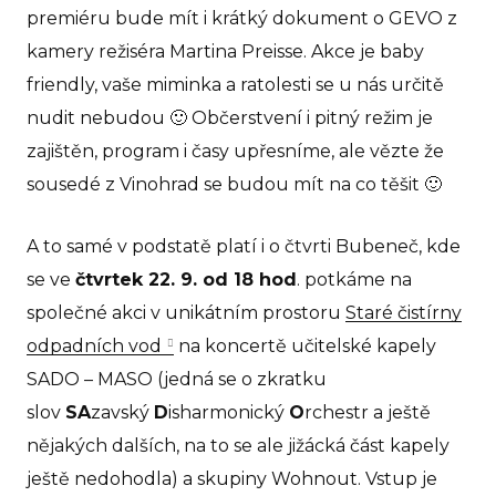
Ho
premiéru bude mít i krátký dokument o GEVO z
kamery režiséra Martina Preisse. Akce je baby
Př
friendly, vaše miminka a ratolesti se u nás určitě
pro
nudit nebudou 🙂 Občerstvení i pitný režim je
Ko
zajištěn, program i časy upřesníme, ale vězte že
sousedé z Vinohrad se budou mít na co těšit 🙂
A to samé v podstatě platí i o čtvrti Bubeneč, kde
se ve
čtvrtek 22. 9. od 18 hod
. potkáme na
společné akci v unikátním prostoru
Staré čistírny
odpadních vod
na koncertě učitelské kapely
SADO – MASO (jedná se o zkratku
slov
SA
zavský
D
isharmonický
O
rchestr a ještě
nějakých dalších, na to se ale jižácká část kapely
ještě nedohodla) a skupiny Wohnout. Vstup je