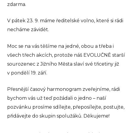
zdarma.
V pátek 23. 9. máme ředitelské volno, které si rádi
necháme závidět.
Moc se na vás těšíme na jedné, obou a třeba i
všech třech akcích, protože náš EVOLUČNĚ starší
sourozenec z Jižního Města slaví své třicetiny již
v pondělí 19. září.
Přesnější časový harmonogram zveřejníme, rádi
bychom vás už teď požádali o jedno – naší
pozvánku prosíme sdílejte, přeposílejte, postujte,
přidávejte do skupin spolužáků. Děkujeme!