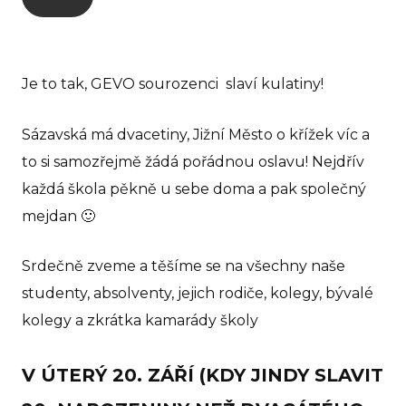
GEVO
O 
Je to tak, GEVO sourozenci slaví kulatiny!
No
Pr
Sázavská má dvacetiny, Jižní Město o křížek víc a
to si samozřejmě žádá pořádnou oslavu! Nejdřív
Pr
rodi
každá škola pěkně u sebe doma a pak společný
mejdan 🙂
GE
Ko
Srdečně zveme a těšíme se na všechny naše
studenty, absolventy, jejich rodiče, kolegy, bývalé
GEVO
kolegy a zkrátka kamarády školy
O 
V ÚTERÝ 20. ZÁŘÍ (KDY JINDY SLAVIT
No