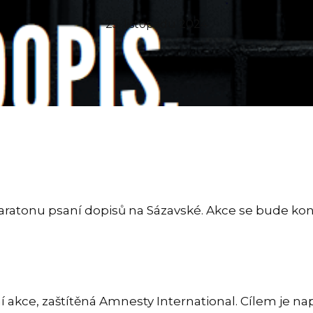
25. listopadu 2024
atonu psaní dopisů na Sázavské. Akce se bude konat
í akce, zaštítěná Amnesty International. Cílem je 