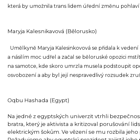
která by umožnila trans lidem úřední změnu pohlaví 
Maryja Kalesnikavová (Bělorusko)
Umělkyně Maryja Kalesinkovová se přidala k vedení
a násilím moc udřel a začal se běloruské opozici ms
na samotce, kde skoro umrzla musela podstoupit opera
osvobození a aby byl její nespravedlivý rozsudek zru
Oqbu Hashada (Egypt)
Na jedné z egyptských univerzit vtrhli bezpečnos
bratra, který je aktivista a kritizoval porušování
elektrickým šokům. Ve vězení se mu rozbila jeh
Požadujeme aby egyptský prezident zajistil jeho 