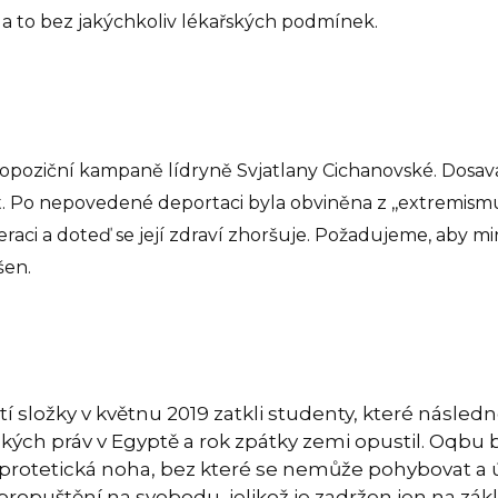
a to bez jakýchkoliv lékařských podmínek.
 opoziční kampaně lídryně Svjatlany Cichanovské. Dosav
tít. Po nepovedené deportaci byla obviněna z ,,extremis
ci a doteď se její zdraví zhoršuje. Požadujeme, aby min
šen.
tí složky v květnu 2019 zatkli studenty, které násle
 lidských práv v Egyptě a rok zpátky zemi opustil. Oq
o protetická noha, bez které se nemůže pohybovat a
propuštění na svobodu, jelikož je zadržen jen na zák