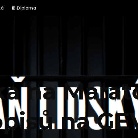
ká
IB Diploma
a na Marat
pisů na G