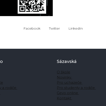
Facebook
Twitter
LinkedIn
to
Sázavská
O škole
Novinky
če
Pro uchazeče
y a rodiče
Pro studenty a rodiče
e
Gevo online
Kontakt