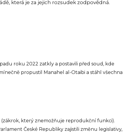
ádě, která je za jejich rozsudek zodpovědná.
topadu roku 2022 zatkly a postavili před soud, kde
mínečně propustil Manahel al-Otaibi a stáhl všechna
i (zákrok, který znemožňuje reprodukční funkci).
arlament České Republiky zajistili změnu legislativy,