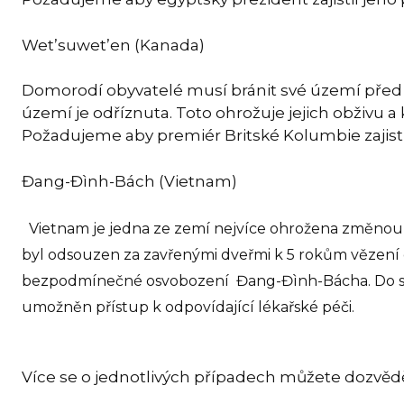
Wet’suwet’en (Kanada)
Domorodí obyvatelé musí bránit své území před vý
území je odříznuta. Toto ohrožuje jejich obživu a 
Požadujeme aby premiér Britské Kolumbie zajistil
Đang-Đình-Bách (Vietnam)
Vietnam je jedna ze zemí nejvíce ohrožena změnou k
byl odsouzen za zavřenými dveřmi k 5 rokům vězení d
bezpodmínečné osvobození Đang-Đình-Bácha. Do sv
umožněn přístup k odpovídající lékařské péči.
Více se o jednotlivých případech můžete dozvědě