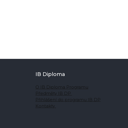
IB Diploma
O IB Diploma Programu
Předměty IB DP
Přihlášení do programu IB DP
Kontakty