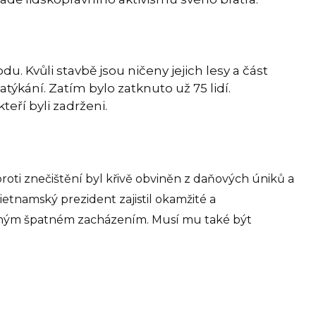
 Kvůli stavbě jsou ničeny jejich lesy a část
týkání. Zatím bylo zatknuto už 75 lidí.
eří byli zadrženi.
roti znečištění byl křivě obviněn z daňových úniků a
etnamský prezident zajistil okamžité a
ným špatném zacházením. Musí mu také být