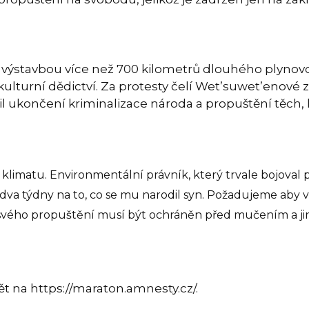
stavbou více než 700 kilometrů dlouhého plynovodu.
kulturní dědictví. Za protesty čelí Wet’suwet’enové za
 ukončení kriminalizace národa a propuštění těch, kt
limatu. Environmentální právník, který trvale bojoval p
va týdny na to, co se mu narodil syn. Požadujeme aby vi
ého propuštění musí být ochráněn před mučením a ji
t na https://maraton.amnesty.cz/.