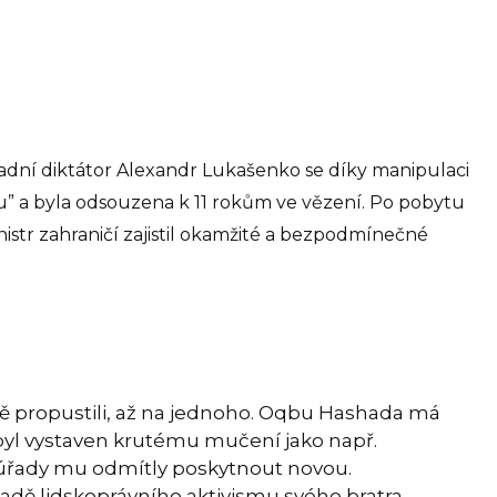
adní diktátor Alexandr Lukašenko se díky manipulaci
mu” a byla odsouzena k 11 rokům ve vězení. Po pobytu
istr zahraničí zajistil okamžité a bezpodmínečné
dně propustili, až na jednoho. Oqbu Hashada má
bu byl vystaven krutému mučení jako např.
 úřady mu odmítly poskytnout novou.
ladě lidskoprávního aktivismu svého bratra.