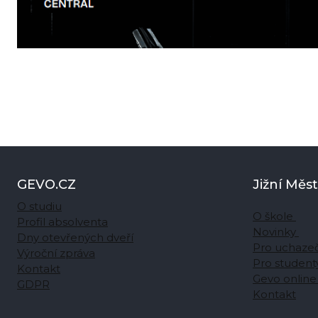
GEVO.CZ
Jižní Měs
O studiu
O škole
Profil absolventa
Novinky
Dny otevřených dveří
Pro uchaze
Výroční zpráva
Pro student
Kontakt
Gevo onlin
GDPR
Kontakt