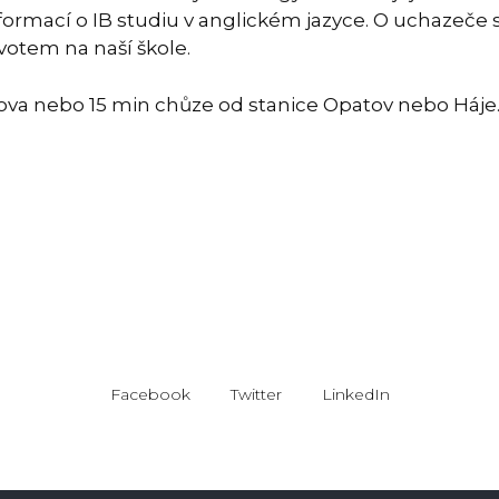
formací o IB studiu v anglickém jazyce. O uchazeče s
ivotem na naší škole.
ova nebo 15 min chůze od stanice Opatov nebo Háje. 
Facebook
Twitter
LinkedIn