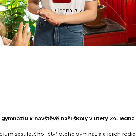
10. ledna 2023
ymnáziu k návštěvě naší školy v úterý 24. ledna 
um šestiletého i čtyřletého gymnázia a jejich rodič