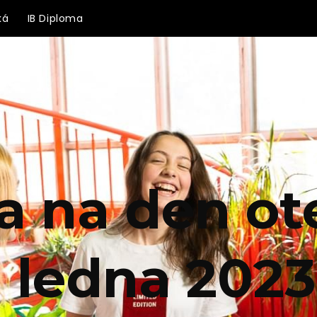
ká
IB Diploma
a na den ot
. ledna 2023