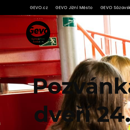
GEVO.cz
GEVO Jižní Město
GEVO Sázavs
Pozvánk
dveří 24