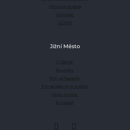
Výroční zpráva
Kontakt
GDPR
Jižní Město
O škole
Novinky
Pro uchazeče
Pro studenty a rodiče
Gevo online
Kontakt