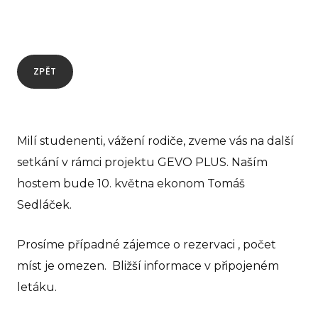
GEVO
O 
ZPĚT
No
Pr
Pr
Milí studenenti, vážení rodiče, zveme vás na další
rodi
setkání v rámci projektu GEVO PLUS. Naším
GE
hostem bude 10. května ekonom Tomáš
Ko
Sedláček.
GEVO
Prosíme případné zájemce o rezervaci , počet
míst je omezen. Bližší informace v připojeném
O 
letáku.
No