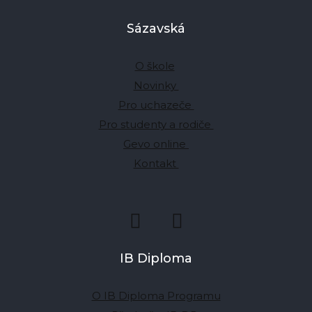
Sázavská
O škole
Novinky
Pro uchazeče
Pro studenty a rodiče
Gevo online
Kontakt
IB Diploma
O IB Diploma Programu