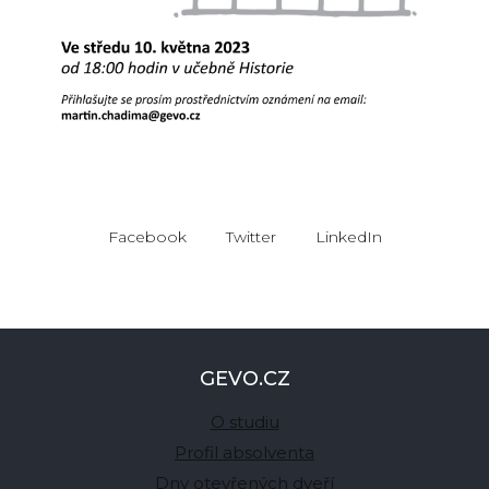
Ho
Př
pro
Ko
Facebook
Twitter
LinkedIn
GEVO.CZ
O studiu
Profil absolventa
Dny otevřených dveří