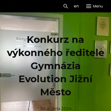
cs
en
Menu
GEVO
H
Konkurz na
O 
Dn
výkonného ředitele
dveř
Gymnázia
Pr
Vý
Evolution Jižní
Pr
Město
Ko
Da
30. dubna 2024