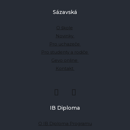
Sázavská
O škole
Novinky
Pro uchazeče
Pro studenty a rodiče
Gevo online
Kontakt
IB Diploma
O IB Diploma Programu