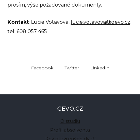
prosím, výše požadované dokumenty.
Kontakt
: Lucie Votavová,
lucie.votavova@gevo.cz
,
tel: 608 057 465
Facebook
Twitter
LinkedIn
GEVO.CZ
O studiu
Profil absolventa
Dny otevřených dveří