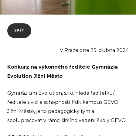
GEVO
O 
ZPĚT
No
Pr
V Praze dne 29. dubna 2024
Pr
rodi
Konkurz na výkonného ředitele Gymnázia
GE
Evolution Jižní Město
Ko
Gymnázium Evolution, s.r.o. hledá ředitelku/
ředitele s vizí a schopností řídit kampus GEVO
GEVO
Jižní Město, jeho pedagogický tým a
O 
spolupracovat v rámci širšího vedení školy GEVO.
No