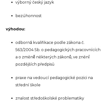
výborný český jazyk
Ho
Př
bezúhonnost
pro
Ko
výhodou:
odborná́ kvalifikace podle zákona č.
563/2004 Sb. o pedagogických pracovnících
a o změně̌ některých zákonů̊, ve znění́
pozdějších předpisů
praxe na vedoucí pedagogické pozici na
střední škole
znalost středoškolské problematiky