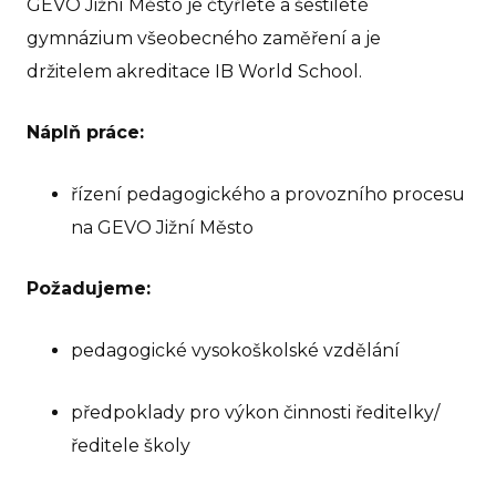
GEVO Jižní Město je čtyřleté a šestileté
Pr
gymnázium všeobecného zaměření a je
Pr
držitelem akreditace IB World School.
rodi
GE
Náplň práce:
Ko
řízení pedagogického a provozního procesu
na GEVO Jižní Město
IB D
O 
Požadujeme:
Pro
pedagogické vysokoškolské vzdělání
No
Př
předpoklady pro výkon činnosti ředitelky/
Po
ředitele školy
pře