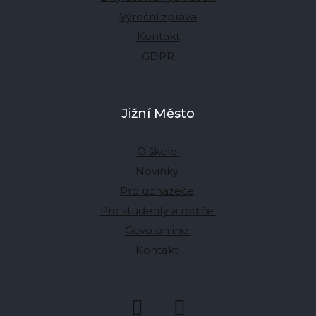
Výroční zpráva
Kontakt
GDPR
Jižní Město
O škole
Novinky
Pro uchazeče
Pro studenty a rodiče
Gevo online
Kontakt