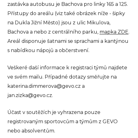
zastávka autobusu je Bachova pro linky 165 a 125.
Pr
Přístupy do areálu (viz také obrázek níže - šipky
Pr
na Dukla Jižní Město) jsou z ulic Mikulova,
rodi
Bachova a nebo z centrálního parku,
mapka ZDE
.
GE
Areál disponuje šatnami se sprachami a kantýnou
Ko
s nabídkou nápojů a občerstvení.
IB D
Veškeré daší informace k registraci týmů najdete
ve svém mailu. Případné dotazy směřujte na
O 
katerina.dimmerova@gevo.cz a
Pro
jan.zizka@gevo.cz.
No
Př
Účast v soutěžích je vyhrazena pouze
registrovaným sportovcům a týmům z GEVO
Po
pře
nebo absolventům.