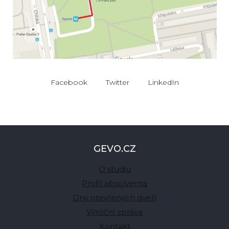
Facebook
Twitter
LinkedIn
GEVO.CZ
O studiu
Profil absolventa
Dny otevřených dveří
Výroční zpráva
Kontakt