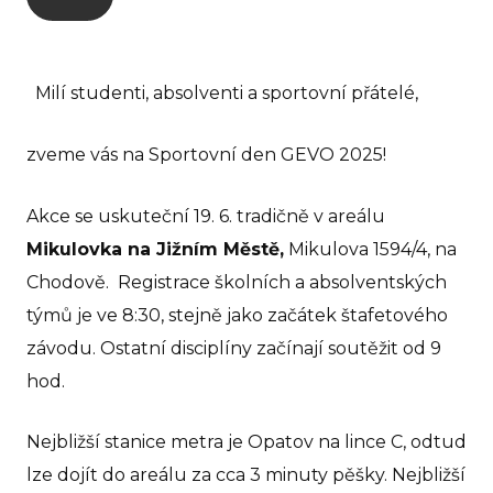
GEVO
O 
Milí studenti, absolventi a sportovní přátelé,
No
zveme vás na Sportovní den GEVO 2025!
Pr
Pr
Akce se uskuteční 19. 6. tradičně v areálu
rodi
Mikulovka na Jižním Městě,
Mikulova 1594/4, na
GE
Chodově. Registrace školních a absolventských
týmů je ve 8:30, stejně jako začátek štafetového
Ko
závodu. Ostatní disciplíny začínají soutěžit od 9
GEVO
hod.
O 
Nejbližší stanice metra je Opatov na lince C, odtud
No
lze dojít do areálu za cca 3 minuty pěšky. Nejbližší