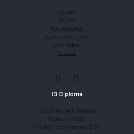
O škole
Novinky
Pro uchazeče
Pro studenty a rodiče
Gevo online
Kontakt
IB Diploma
O IB Diploma Programu
Předměty IB DP
Přihlášení do programu IB DP