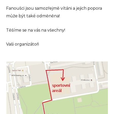
Ho
Fanoušci jsou samozřejmě vítáni a jejich popora
Př
může být také odměněna!
pro
Těšíme se na vás na všechny!
Ko
Vaši organizátoři