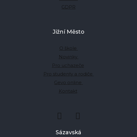
GDPR
Jižní Město
O škole
Novinky
Pro uchazeče
Pro studenty a rodiče
Gevo online
Kontakt
Sázavská